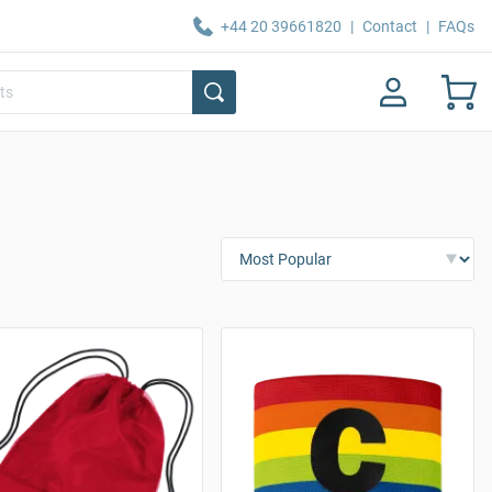
+44 20 39661820
|
Contact
|
FAQs