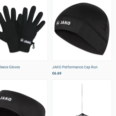
leece Gloves
JAKO Performance Cap Run
€6.69