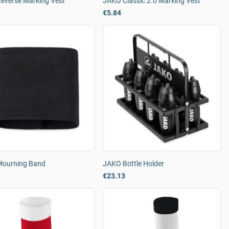
everse Marking Vest
JAKO Classic 2.0 Marking Vest
€5.84
ourning Band
JAKO Bottle Holder
€23.13