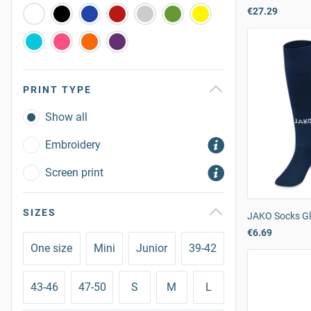
€27.29
PRINT TYPE
Show all
Embroidery
Screen print
SIZES
JAKO Socks G
€6.69
One size
Mini
Junior
39-42
43-46
47-50
S
M
L