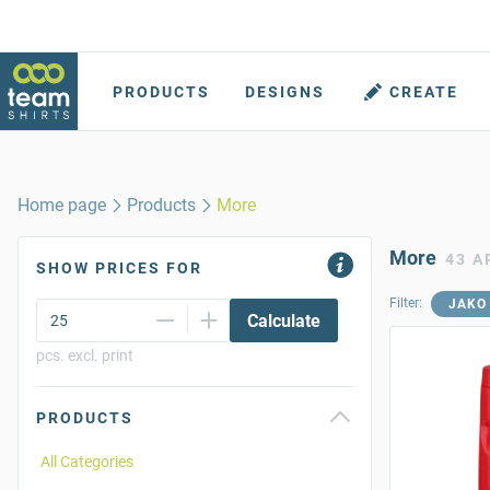
PRODUCTS
DESIGNS
CREATE
Home page
Products
More
More
43 A
SHOW PRICES FOR
Filter:
JAKO
Calculate
pcs. excl. print
PRODUCTS
All Categories