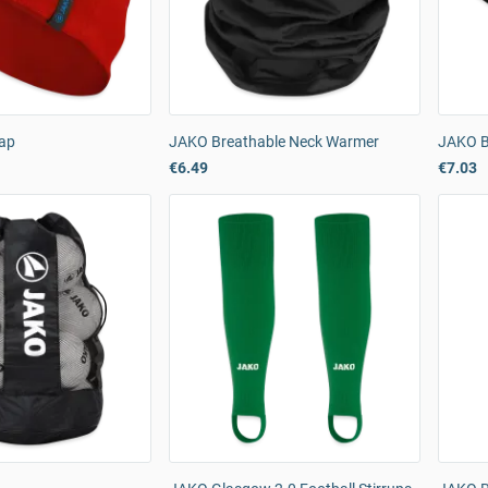
ap
JAKO Breathable Neck Warmer
JAKO B
€6.49
€7.03