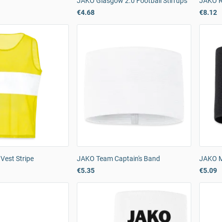
JAKO Glasgow 2.0 Football Stirrups
JAKO R
€4.68
€8.12
Vest Stripe
JAKO Team Captain's Band
JAKO M
€5.35
€5.09